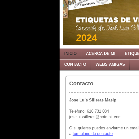
2024
INICIO
ACERCA DE MI
ETIQU
CONTACTO
WEBS AMIGAS
Contacto
Jose Luís Silleras Masip
Teléfono: 616 731 084
joseluissilleras@hotmail.com
O si quieres puedes enviarme un emai
a
formulario de contacto
.