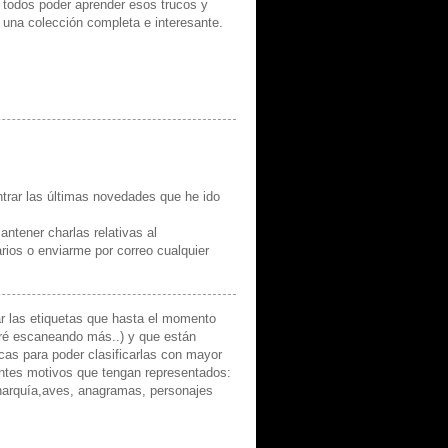
e todos poder aprender esos trucos y
 una colección completa e interesante.
trar las últimas novedades que he ido
tener charlas relativas al
rios o enviarme por correo cualquier
r las etiquetas que hasta el momento
ré escaneando más..) y que están
icas para poder clasificarlas con mayor
rentes motivos que tengan representados:
narquía,aves, anagramas, personajes