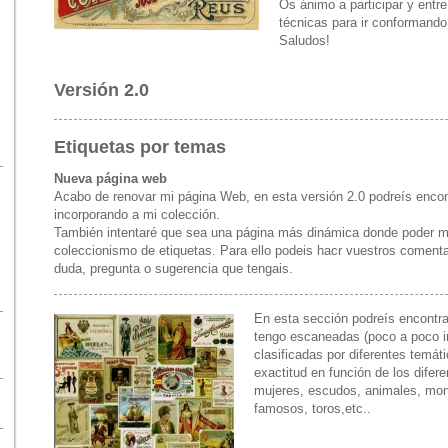
Os ánimo a participar y entr
técnicas para ir conformando
Saludos!
Versión 2.0
Etiquetas por temas
Nueva página web
Acabo de renovar mi página Web, en esta versión 2.0 podreís encon
incorporando a mi colección.
También intentaré que sea una página más dinámica donde poder man
coleccionismo de etiquetas. Para ello podeis hacr vuestros comenta
duda, pregunta o sugerencia que tengais.
En esta sección podreís encontra
tengo escaneadas (poco a poco i
clasificadas por diferentes temát
exactitud en función de los dife
mujeres, escudos, animales, mo
famosos, toros,etc..