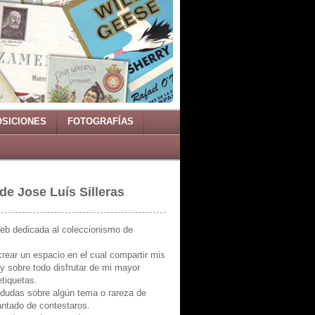
SICIONES
FOTOGRAFÍAS
de Jose Luís Silleras
eb dedicada al coleccionismo de
crear un espacio en el cual compartir mis
y sobre todo disfrutar de mi mayor
etiquetas.
 dudas sobre algún tema o rareza de
antado de contestaros.